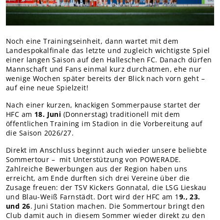
Teams Nachwuchs
MITGLIEDER
Online-Antrag
Noch eine Trainingseinheit, dann wartet mit dem
Landespokalfinale das letzte und zugleich wichtigste Spiel
einer langen Saison auf den Halleschen FC. Danach dürfen
Mannschaft und Fans einmal kurz durchatmen, ehe nur
wenige Wochen später bereits der Blick nach vorn geht –
auf eine neue Spielzeit!
Nach einer kurzen, knackigen Sommerpause startet der
HFC am
18. Juni
(Donnerstag) traditionell mit dem
öffentlichen Training im Stadion in die Vorbereitung auf
die Saison 2026/27.
Direkt im Anschluss beginnt auch wieder unsere beliebte
Sommertour – mit Unterstützung von POWERADE.
Zahlreiche Bewerbungen aus der Region haben uns
erreicht, am Ende durften sich drei Vereine über die
Zusage freuen: der TSV Kickers Gonnatal, die LSG Lieskau
und Blau-Weiß Farnstädt. Dort wird der HFC am 1
9., 23.
und 26
. Juni Station machen. Die Sommertour bringt den
Club damit auch in diesem Sommer wieder direkt zu den