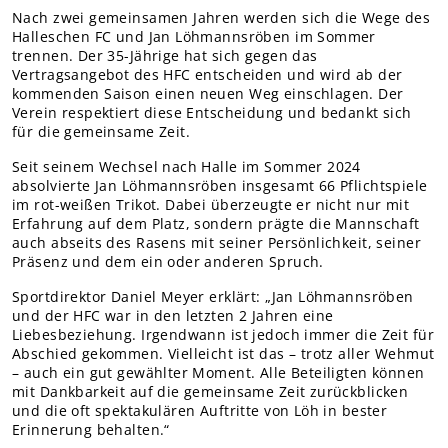
Teams Nachwuchs
Nach zwei gemeinsamen Jahren werden sich die Wege des
Halleschen FC und Jan Löhmannsröben im Sommer
MITGLIEDER
trennen. Der 35-Jährige hat sich gegen das
Online-Antrag
Vertragsangebot des HFC entscheiden und wird ab der
kommenden Saison einen neuen Weg einschlagen. Der
Verein respektiert diese Entscheidung und bedankt sich
für die gemeinsame Zeit.
Seit seinem Wechsel nach Halle im Sommer 2024
absolvierte Jan Löhmannsröben insgesamt 66 Pflichtspiele
im rot-weißen Trikot. Dabei überzeugte er nicht nur mit
Erfahrung auf dem Platz, sondern prägte die Mannschaft
auch abseits des Rasens mit seiner Persönlichkeit, seiner
Präsenz und dem ein oder anderen Spruch.
Sportdirektor Daniel Meyer erklärt: „Jan Löhmannsröben
und der HFC war in den letzten 2 Jahren eine
Liebesbeziehung. Irgendwann ist jedoch immer die Zeit für
Abschied gekommen. Vielleicht ist das – trotz aller Wehmut
– auch ein gut gewählter Moment. Alle Beteiligten können
mit Dankbarkeit auf die gemeinsame Zeit zurückblicken
und die oft spektakulären Auftritte von Löh in bester
Erinnerung behalten.“