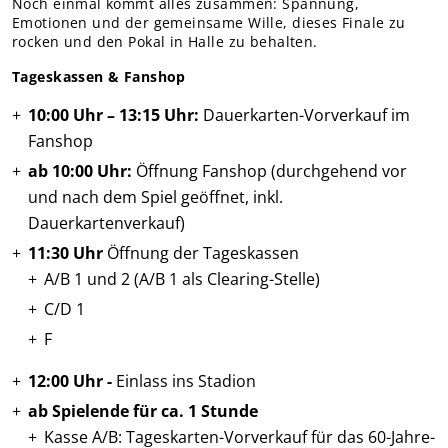
Noch einmal kommt alles zusammen: Spannung,
Teams Nachwuchs
Emotionen und der gemeinsame Wille, dieses Finale zu
rocken und den Pokal in Halle zu behalten.
MITGLIEDER
Online-Antrag
Tageskassen & Fanshop
10:00 Uhr – 13:15 Uhr:
Dauerkarten-Vorverkauf im
Fanshop
ab 10:00 Uhr:
Öffnung Fanshop (durchgehend vor
und nach dem Spiel geöffnet, inkl.
Dauerkartenverkauf)
11:30 Uhr
Öffnung der Tageskassen
A/B 1 und 2 (A/B 1 als Clearing-Stelle)
C/D 1
F
12:00 Uhr -
Einlass ins Stadion
ab Spielende für ca. 1 Stunde
Kasse A/B: Tageskarten-Vorverkauf für das 60-Jahre-