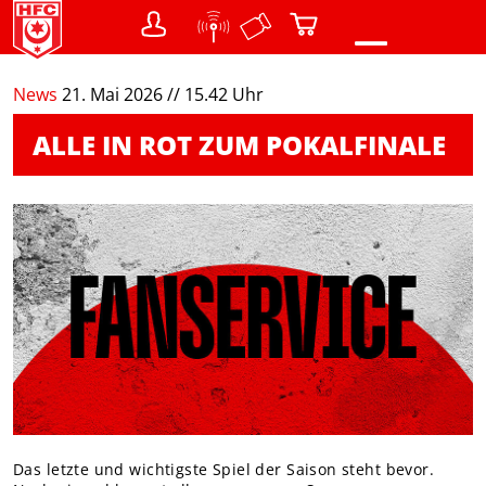
0
News
21. Mai 2026 // 15.42 Uhr
NEWS
ALLE IN ROT ZUM POKALFINALE
VEREIN
Teams
Struktur / Gremien
SHOP
Warenkorb
FANS
Menschen mit Behinderung
DER CHEMIKER
NACHWUCHS
Das letzte und wichtigste Spiel der Saison steht bevor.