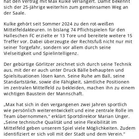
hat den Vertrag mit Max Kulke verlängert. Damit bekennt
Teams Nachwuchs
sich der 25-Jährige weiterhin zum gemeinsamen Weg an
der Saale.
MITGLIEDER
Online-Antrag
Kulke gehört seit Sommer 2024 zu den rot-weißen
Mittelfeldakteuren. In bislang 74 Pflichtspielen für den
Halleschen FC erzielte er 13 Tore und bereitete weitere 15
Treffer vor. Dabei überzeugte der Rechtsfuß nicht nur mit
seiner Torgefahr, sondern vor allem durch seine
Vielseitigkeit und Spielintelligenz.
Der gebürtige Görlitzer zeichnet sich durch seine Technik
aus, mit der er auch unter Druck Bälle behaupten und
Spielsituationen lösen kann. Seine Ruhe am Ball, seine
Standartstärke, sowie die Fähigkeit, sämtliche Positionen
im zentralen Mittelfeld zu bekleiden, machen ihn zu einem
wichtigen Baustein der Mannschaft.
„Max hat sich in den vergangenen zwei Jahren sportlich
wie persönlich weiterentwickelt und eine zentrale Rolle im
Team übernommen,“ erklärt Sportdirektor Marian Unger.
„Seine technische Qualität und seine Flexibilität im
Mittelfeld geben unserem Spiel viele Möglichkeiten. Zudem
identifiziert er sich voll mit der Stadt und dem Verein.“