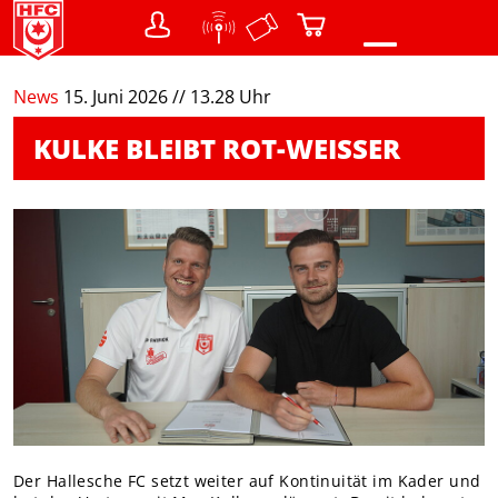
0
News
15. Juni 2026 // 13.28 Uhr
NEWS
KULKE BLEIBT ROT-WEISSER
VEREIN
Teams
Struktur / Gremien
SHOP
Warenkorb
FANS
Menschen mit Behinderung
DER CHEMIKER
NACHWUCHS
Der Hallesche FC setzt weiter auf Kontinuität im Kader und