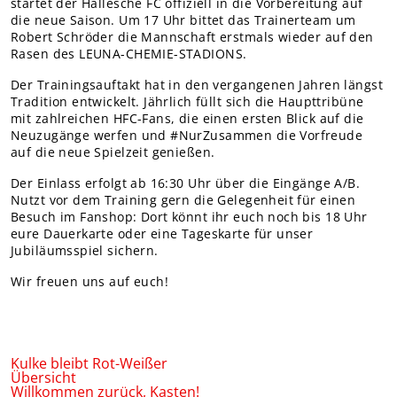
startet der Hallesche FC offiziell in die Vorbereitung auf
Teams Nachwuchs
die neue Saison. Um 17 Uhr bittet das Trainerteam um
Robert Schröder die Mannschaft erstmals wieder auf den
MITGLIEDER
Rasen des LEUNA-CHEMIE-STADIONS.
Online-Antrag
Der Trainingsauftakt hat in den vergangenen Jahren längst
Tradition entwickelt. Jährlich füllt sich die Haupttribüne
mit zahlreichen HFC-Fans, die einen ersten Blick auf die
Neuzugänge werfen und #NurZusammen die Vorfreude
auf die neue Spielzeit genießen.
Der Einlass erfolgt ab 16:30 Uhr über die Eingänge A/B.
Nutzt vor dem Training gern die Gelegenheit für einen
Besuch im Fanshop: Dort könnt ihr euch noch bis 18 Uhr
eure Dauerkarte oder eine Tageskarte für unser
Jubiläumsspiel sichern.
Wir freuen uns auf euch!
Kulke bleibt Rot-Weißer
Übersicht
Willkommen zurück, Kasten!