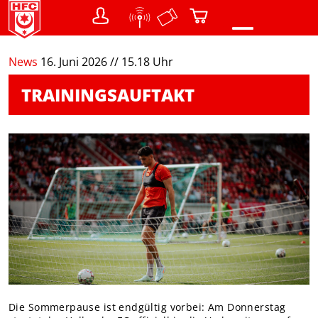
0
News
16. Juni 2026 // 15.18 Uhr
NEWS
TRAININGSAUFTAKT
VEREIN
Teams
Struktur / Gremien
SHOP
Warenkorb
FANS
Menschen mit Behinderung
DER CHEMIKER
NACHWUCHS
Die Sommerpause ist endgültig vorbei: Am Donnerstag