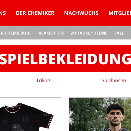
NS
DER CHEMIKER
NACHWUCHS
MITGLIE
ER CHEMIEBUDE
KLAMOTTEN
ZUHAUSE/ HEEME
SALE
SPIELBEKLEIDUN
Trikots
Spielhosen