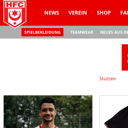
NEWS
VEREIN
SHOP
FA
SPIELBEKLEIDUNG
TEAMWEAR
NEUES AUS D
Stutzen