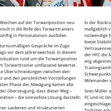
e Weichen auf der Torwartposition neu:
In der Rückr
visch in die Rolle des Torwarttrainers
maßgeblich v
ünftig in Personalunion ausfüllen.
notwendige Er
bietet Stabi
 turnusmäßigen Gespräche im Zuge
Vertrauensve
ags vor dem Jahrerswechsel. In diesem
der HFC die M
ituation rund um die Torwartposition
eng abgestim
em Torwarttrainer umfassend bewertet.
Trainingseinh
iche Überschneidungen zwischen den
Schwerpunkte
ns und den persönlichen Vorstellungen
Miteinander 
ssten Phase der Abwägung kamen alle
 der Überzeugung, dass dieser Weg –
Sven Müller a
nktion – die sinnvollste Lösung darstellt.
FC und ist lä
eingeschlage
inen sauberen und strukturierten
Torhüter erha