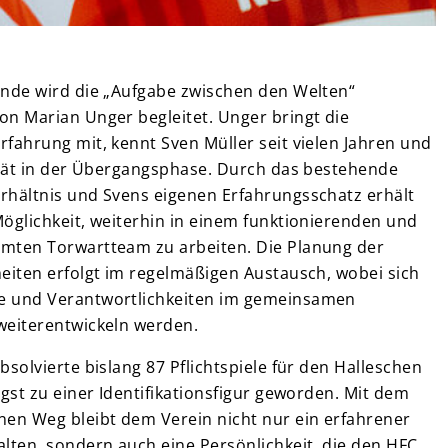
unde wird die „Aufgabe zwischen den Welten“
on Marian Unger begleitet. Unger bringt die
fahrung mit, kennt Sven Müller seit vielen Jahren und
lität in der Übergangsphase. Durch das bestehende
rhältnis und Svens eigenen Erfahrungsschatz erhält
öglichkeit, weiterhin in einem funktionierenden und
mten Torwartteam zu arbeiten. Die Planung der
eiten erfolgt im regelmäßigen Austausch, wobei sich
 und Verantwortlichkeiten im gemeinsamen
weiterentwickeln werden.
bsolvierte bislang 87 Pflichtspiele für den Halleschen
ngst zu einer Identifikationsfigur geworden. Mit dem
nen Weg bleibt dem Verein nicht nur ein erfahrener
lten, sondern auch eine Persönlichkeit, die den HFC