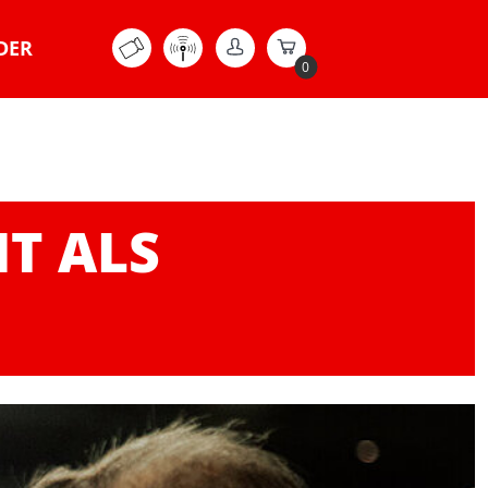
DER
0
T ALS