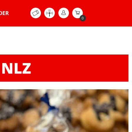
DER
0
 NLZ