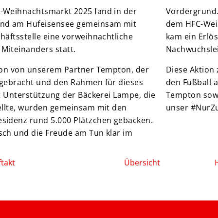
-Weihnachtsmarkt 2025 fand in der
Vordergrund.
and am Hufeisensee gemeinsam mit
dem HFC-Wei
häftsstelle eine vorweihnachtliche
kam ein Erlö
 Miteinanders statt.
Nachwuchsle
tion von unserem Partner Tempton, der
Diese Aktion 
ngebracht und den Rahmen für dieses
den Fußball 
it Unterstützung der Bäckerei Lampe, die
Tempton sowi
ellte, wurden gemeinsam mit den
unser #NurZ
sidenz rund 5.000 Plätzchen gebacken.
sch und die Freude am Tun klar im
takt
Übersicht