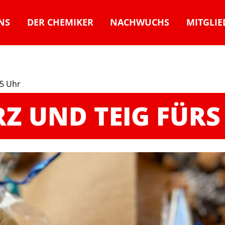
NS
DER CHEMIKER
NACHWUCHS
MITGLIE
25 Uhr
RZ UND TEIG FÜRS