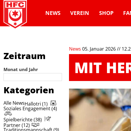
NEWS
VEREIN
SHOP
FA
News
05. Januar 2026 // 12.
Zeitraum
MIT HE
Monat und Jahr
Kategorien
Alle News
Hallotri (1)
Soziales Engagement (4)
Spielberichte (38)
Partner (12)
Traditionsmannschaft (9)