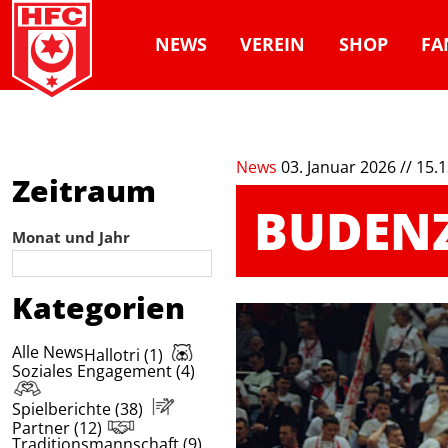
NEWS
VEREIN
SHOP
FA
News
03. Januar 2026 // 15.
Zeitraum
BUDENZ
Monat und Jahr
Kategorien
Alle News
Hallotri (1)
Soziales Engagement (4)
Spielberichte (38)
Partner (12)
Traditionsmannschaft (9)