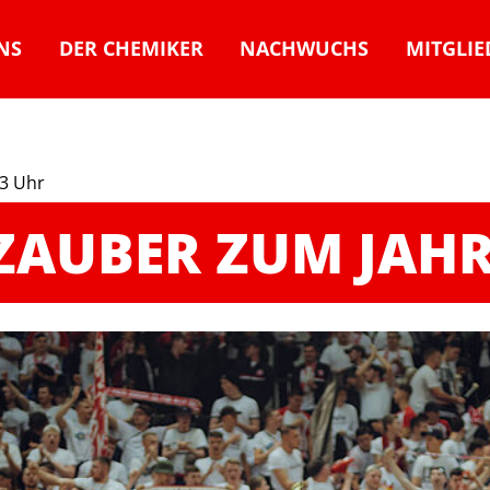
NS
DER CHEMIKER
NACHWUCHS
MITGLIE
13 Uhr
AUBER ZUM JAH