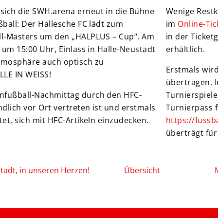
sich die SWH.arena erneut in die Bühne
Wenige Restk
ußball: Der Hallesche FC lädt zum
im
Online-Ti
all-Masters um den „HALPLUS – Cup“. Am
in der Ticket
f um 15:00 Uhr, Einlass in Halle-Neustadt
erhältlich.
Atmosphäre auch optisch zu
Erstmals wir
ALLE IN WEISS!
übertragen. I
enfußball-Nachmittag durch den HFC-
Turnierspiel
dlich vor Ort vertreten ist und erstmals
Turnierpass f
tet, sich mit HFC-Artikeln einzudecken.
https://fussb
überträgt für
Stadt, in unseren Herzen!
Übersicht