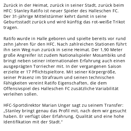
Teams Nachwuchs
Zurück in der Heimat, zurück in seiner Stadt, zurück beim
HFC: Stanley Ratifo ist neuer Spieler des Halleschen FC.
MITGLIEDER
Der 31-jährige Mittelstürmer kehrt damit in seine
Online-Antrag
Geburtsstadt zurück und wird künftig das rot-weiße Trikot
tragen.
Ratifo wurde in Halle geboren und spielte bereits vor rund
zehn Jahren für den HFC. Nach zahlreichen Stationen führt
ihn sein Weg nun zurück in seine Heimat. Der 1,90 Meter
große Angreifer ist zudem Nationalspieler Mosambiks und
bringt neben seiner internationalen Erfahrung auch einen
ausgeprägten Torriecher mit. In der vergangenen Saison
erzielte er 17 Pflichtspieltore. Mit seiner Körpergröße,
seiner Präsenz im Strafraum und seinen technischen
Fähigkeiten vereint Ratifo Eigenschaften, die dem
Offensivspiel des Halleschen FC zusätzliche Variabilität
verleihen sollen.
HFC-Sportdirektor Marian Unger sagt zu seinem Transfer:
„Stanley bringt genau das Profil mit, nach dem wir gesucht
haben. Er verfügt über Erfahrung, Qualität und eine hohe
Identifikation mit der Stadt.“