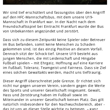
Teams Nachwuchs
MITGLIEDER
Wir sind tief erschüttert und fassungslos über den Angriff
auf den HFC-Mannschaftsbus, mit dem unsere U19-
Online-Antrag
Mannschaft in Frankfurt war. In der Nacht nach dem
Freundschaftsspiel bei Eintracht Frankfurt wurde der Bus
von Unbekannten angezündet und zerstört.
Dass sich zu diesem Zeitpunkt keine Spieler oder Betreuer
im Bus befanden, somit keine Menschen zu Schaden
gekommen sind, ist das einzig Positive an diesem Vorfall.
Dennoch sitzt der Schock tief. Unsere U19 besteht aus
jungen Menschen, die mit Leidenschaft und Hingabe
Fußball spielen – mit Ehrgeiz, Hoffnung auf eine Karriere
im Fußball, Toleranz, Teamgeist und Fairness. Dass sie Ziel
eines solchen Gewaltakts werden, macht uns tieftraurig.
Dieser Angriff überschreitet jede Grenze. Er richtet sich
nicht nur gegen unseren Verein, sondern gegen die Werte
des Sports und unserer Gesellschaft insgesamt. Gewalt,
Hass und Zerstörung haben im Fußball sowie im
Miteinander in unserer Gesellschaft keinen Platz. Das gilt
natürlich insbesondere für den Nachwuchsbereich, aber -
das ist uns an dieser Stelle wichtig zu betonen – ganz