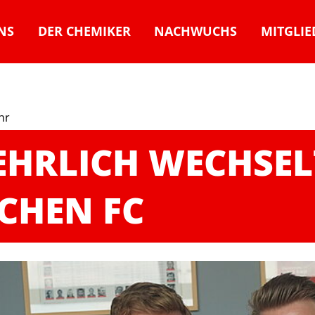
NS
DER CHEMIKER
NACHWUCHS
MITGLIE
Uhr
EHRLICH WECHSEL
CHEN FC