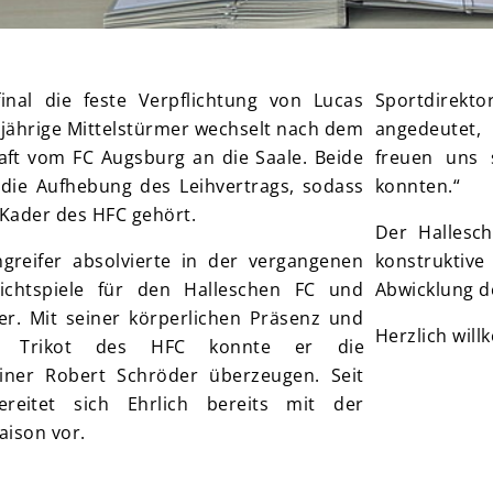
inal die feste Verpflichtung von Lucas
Sportdirekto
-jährige Mittelstürmer wechselt nach dem
angedeutet,
aft vom FC Augsburg an die Saale. Beide
freuen uns 
 die Aufhebung des Leihvertrags, sodass
konnten.“
 Kader des HFC gehört.
Der Hallesc
greifer absolvierte in der vergangenen
konstrukti
ichtspiele für den Halleschen FC und
Abwicklung d
fer. Mit seiner körperlichen Präsenz und
Herzlich will
im Trikot des HFC konnte er die
iner Robert Schröder überzeugen. Seit
ereitet sich Ehrlich bereits mit der
aison vor.