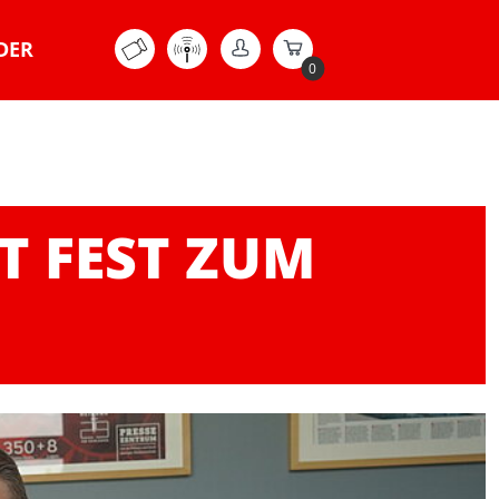
DER
0
T FEST ZUM