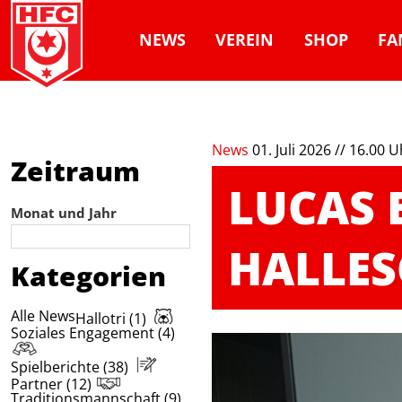
NEWS
VEREIN
SHOP
FA
News
01. Juli 2026 // 16.00 
Zeitraum
LUCAS 
Monat und Jahr
HALLES
Kategorien
Alle News
Hallotri (1)
Soziales Engagement (4)
Spielberichte (38)
Partner (12)
Traditionsmannschaft (9)