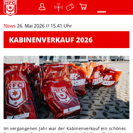
0
News
26. Mai 2026 // 15.41 Uhr
NEWS
KABINENVERKAUF 2026
VEREIN
Teams
Struktur / Gremien
SHOP
Warenkorb
FANS
Menschen mit Behinderung
DER CHEMIKER
NACHWUCHS
Im vergangenen Jahr war der Kabinenverkauf ein schönes