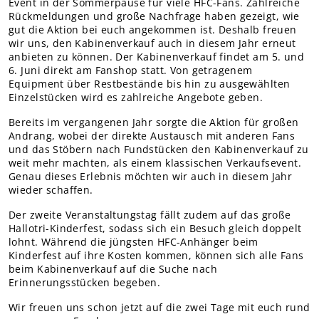
Event in der Sommerpause für viele HFC-Fans. Zahlreiche
Teams Nachwuchs
Rückmeldungen und große Nachfrage haben gezeigt, wie
gut die Aktion bei euch angekommen ist. Deshalb freuen
MITGLIEDER
wir uns, den Kabinenverkauf auch in diesem Jahr erneut
Online-Antrag
anbieten zu können. Der Kabinenverkauf findet am 5. und
6. Juni direkt am Fanshop statt. Von getragenem
Equipment über Restbestände bis hin zu ausgewählten
Einzelstücken wird es zahlreiche Angebote geben.
Bereits im vergangenen Jahr sorgte die Aktion für großen
Andrang, wobei der direkte Austausch mit anderen Fans
und das Stöbern nach Fundstücken den Kabinenverkauf zu
weit mehr machten, als einem klassischen Verkaufsevent.
Genau dieses Erlebnis möchten wir auch in diesem Jahr
wieder schaffen.
Der zweite Veranstaltungstag fällt zudem auf das große
Hallotri-Kinderfest, sodass sich ein Besuch gleich doppelt
lohnt. Während die jüngsten HFC-Anhänger beim
Kinderfest auf ihre Kosten kommen, können sich alle Fans
beim Kabinenverkauf auf die Suche nach
Erinnerungsstücken begeben.
Wir freuen uns schon jetzt auf die zwei Tage mit euch rund