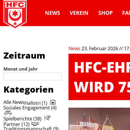
NEWS
VEREIN
SHOP
FA
News
23. Februar 2026 // 17
Zeitraum
HFC-EH
Monat und Jahr
WIRD 7
Kategorien
Alle News
Hallotri (1)
Soziales Engagement (4)
Spielberichte (38)
Partner (12)
Traditionsmannschaft (9)