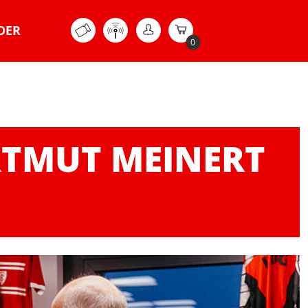
DER
0
RTMUT MEINERT