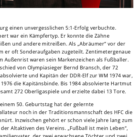
urg einen unvergesslichen 5:1-Erfolg verbuchte.
ert war ein Kämpfertyp. Er konnte die Zähne
en und andere mitreißen. Als „Abräumer“ vor der
 er oft Sonderaufgaben zugeteilt. Zentimetergenaue
m Außenrist waren sein Markenzeichen als Fußballer.
chied von Olympiasieger Bernd Bransch, der 72
 absolvierte und Kapitän der DDR-Elf zur WM 1974 war,
1976 die Kapitänsbinde. Bis 1984 absolvierte Hartmut
samt 272 Oberligaspiele und erzielte dabei 13 Tore.
seinem 50. Geburtstag hat der gelernte
allateur noch in der Traditionsmannschaft des HFC die
nürt. Inzwischen gehört er schon viele Jahre lang zum
der Altaktiven des Vereins. „Fußball ist mein Leben“,
Familienvater, der zwei erwachsene Töchter und zwei