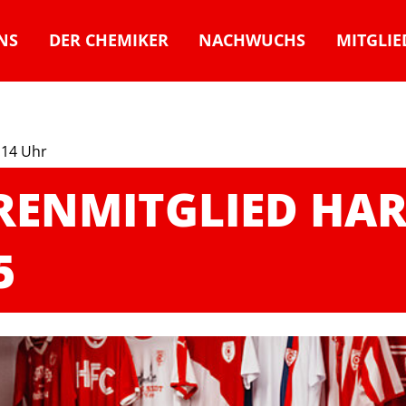
NS
DER CHEMIKER
NACHWUCHS
MITGLIE
.14 Uhr
RENMITGLIED HA
5