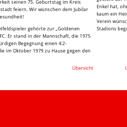
keit seinen 75. Geburtstag im Kreis
Enkel hat, o
ustadt feiern. Wir wünschen dem Jubilar
kaum ein He
 Gesundheit!
Verein wünsch
elfeldspieler gehörte zur „Goldenen
Stadions be
FC. Er stand in der Mannschaft, die 1975
ürdigen Begegnung einen 4:2-
die im Oktober 1979 zu Hause gegen den
Übersicht