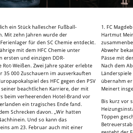
ch ein Stück hallescher Fußball-
1. FC Magdeb
. Mit zehn Jahren wurde der
Hartmut Mein
 Ferienlager für den SC Chemie entdeckt.
zusammenbeiß
Jährige mit dem HFC Chemie unter
Abwehr bekam
n ersten und einzigen DDR-
Pässe mit de
ie Rot-Weißen. Zwei Jahre später erlebte
Nach dem Abs
or 35 000 Zuschauern im ausverkauften
Länderspiele
Europapokalspiel des HFC gegen den PSV
übernahm er 
seiner beachtlichen Karriere, der mit
Meinert insge
rs beim verheerenden Hotel-Brand vor
Bis kurz vor 
erlanden ein tragisches Ende fand.
Heizungsinst
dem Schrecken davon. „Wir hatten
Töppen gesch
 Nachhinein. Und so kann das
Betreuerstab 
eins am 23. Februar auch mit einer
gesteht der 