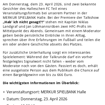
Teams Nachwuchs
Am Donnerstag, dem 23. April 2026, sind zwei bekannte
Gesichter des Halleschen FC Teil eines
MITGLIEDER
Veranstaltungsformats bei unserem Partner in der
Online-Antrag
MERKUR SPIELBANK Halle. Bei der Premiere der Talkshow
„Hab‘ ich nicht gesagt?!“
stehen mit Kapitän Niklas
Landgraf und Jan Löhmannsröben zwei HFC-Profis im
Mittelpunkt des Abends. Gemeinsam mit einem Moderator
geben beide persönliche Einblicke in ihren Alltag,
sprechen über ihre Erfahrungen im Fußball und teilen die
ein oder andere Geschichte abseits des Platzes.
Für zusätzliche Unterhaltung sorgt ein interessantes
Spielelement: Während der Talkrunde darf ein vorher
festgelegtes Signalwort nicht fallen – weder vom
Moderator noch von den Gästen. Passiert es doch, erhält
eine ausgeloste Person aus dem Publikum die Chance auf
einen Bargeldgewinn von bis zu 666 Euro.
Die wichtigsten Informationen im Überblick:
Veranstaltungsort: MERKUR SPIELBANK Halle
Datum: Donnerstag, 23. April 2026