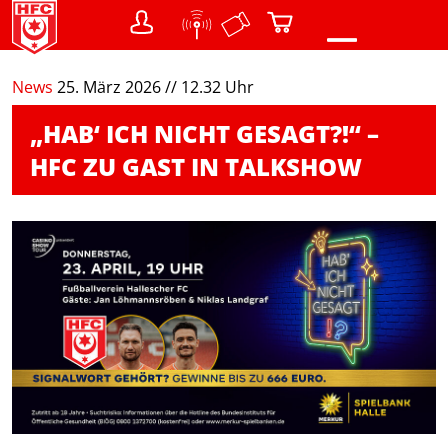
0
News
25. März 2026 // 12.32 Uhr
NEWS
„HAB‘ ICH NICHT GESAGT?!“ –
VEREIN
HFC ZU GAST IN TALKSHOW
Teams
Struktur / Gremien
SHOP
Warenkorb
FANS
Menschen mit Behinderung
DER CHEMIKER
NACHWUCHS