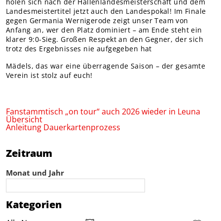
holen sich nach der Hallenlandesmeisterschaft und dem
Teams Nachwuchs
Landesmeistertitel jetzt auch den Landespokal! Im Finale
gegen Germania Wernigerode zeigt unser Team von
MITGLIEDER
Anfang an, wer den Platz dominiert – am Ende steht ein
Online-Antrag
klarer 9:0-Sieg. Großen Respekt an den Gegner, der sich
trotz des Ergebnisses nie aufgegeben hat
Mädels, das war eine überragende Saison – der gesamte
Verein ist stolz auf euch!
Fanstammtisch „on tour“ auch 2026 wieder in Leuna
Übersicht
Anleitung Dauerkartenprozess
Zeitraum
Monat und Jahr
Kategorien