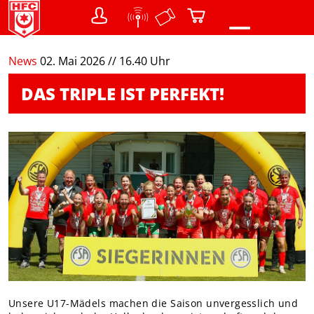
0
News
02. Mai 2026 // 16.40 Uhr
NEWS
DAS TRIPLE IST PERFEKT!
VEREIN
Teams
Struktur / Gremien
SHOP
Warenkorb
FANS
Menschen mit Behinderung
DER CHEMIKER
NACHWUCHS
Unsere U17-Mädels machen die Saison unvergesslich und