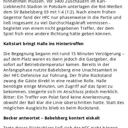
hinnehmen müssen. Vor 3400 Zuschauern im Karl-
Teams Nachwuchs
Liebknecht-Stadion in Potsdam unterlagen die Rot-Weißen
dem SV Babelsberg 03 mit 1:4 (1:2). Nach einem frühen
MITGLIEDER
Gegentor fand der HFC nur phasenweise in die Partie und
Online-Antrag
ließ insgesamt zu viel Durchschlagskraft vermissen -
begleitet von einem nicht gegebenen Treffer, der dem
Spiel früh eine andere Richtung hätte geben können.
Kaltstart bringt Halle ins Hintertreffen
Die Begegnung begann mit rund 15 Minuten Verzögerung –
auf dem Platz waren es dann jedoch die Gastgeber, die
sofort auf Betriebstemperatur kamen. Bereits in der
Anfangsphase nutzte Babelsberg eine Unachtsamkeit in
der HFC-Defensive zur Führung. Der frühe Rückstand
zwang die Gäste direkt in eine reaktive Rolle. Halle
benötigte einige Minuten, um Zugriff auf das Spiel zu
bekommen, steigerte sich im Anschluss jedoch merklich.
Bitter: Ein Treffer von Polat fand keine Anerkennung,
obwohl der Ball klar die Linie überschritten hatte. Statt des
möglichen Ausgleichs blieb es beim Rückstand.
Becker antwortet – Babelsberg kontert eiskalt
Trotz dieses Rückschlags ließ sich der HFC nicht hängen