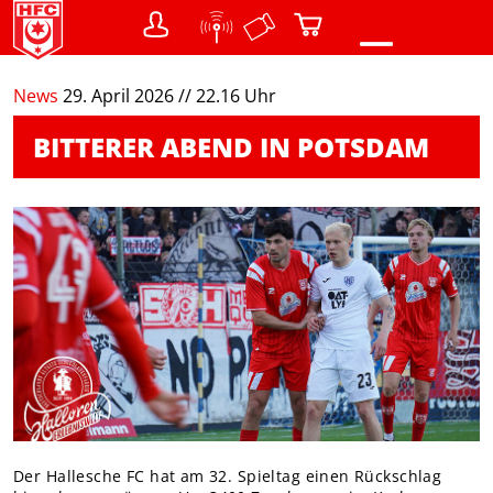
0
News
29. April 2026 // 22.16 Uhr
NEWS
BITTERER ABEND IN POTSDAM
VEREIN
Teams
Struktur / Gremien
SHOP
Warenkorb
FANS
Menschen mit Behinderung
DER CHEMIKER
NACHWUCHS
Der Hallesche FC hat am 32. Spieltag einen Rückschlag