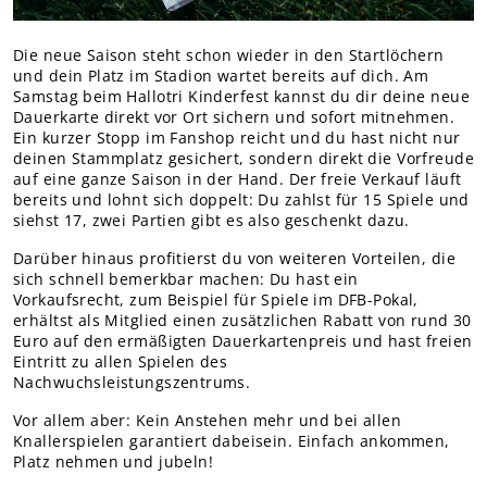
Teams Nachwuchs
MITGLIEDER
Die neue Saison steht schon wieder in den Startlöchern
und dein Platz im Stadion wartet bereits auf dich. Am
Online-Antrag
Samstag beim Hallotri Kinderfest kannst du dir deine neue
Dauerkarte direkt vor Ort sichern und sofort mitnehmen.
Ein kurzer Stopp im Fanshop reicht und du hast nicht nur
deinen Stammplatz gesichert, sondern direkt die Vorfreude
auf eine ganze Saison in der Hand. Der freie Verkauf läuft
bereits und lohnt sich doppelt: Du zahlst für 15 Spiele und
siehst 17, zwei Partien gibt es also geschenkt dazu.
Darüber hinaus profitierst du von weiteren Vorteilen, die
sich schnell bemerkbar machen: Du hast ein
Vorkaufsrecht, zum Beispiel für Spiele im DFB-Pokal,
erhältst als Mitglied einen zusätzlichen Rabatt von rund 30
Euro auf den ermäßigten Dauerkartenpreis und hast freien
Eintritt zu allen Spielen des
Nachwuchsleistungszentrums.
Vor allem aber: Kein Anstehen mehr und bei allen
Knallerspielen garantiert dabeisein. Einfach ankommen,
Platz nehmen und jubeln!